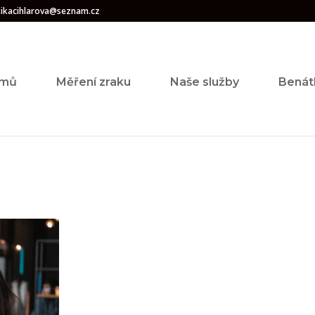
tikacihlarova@seznam.cz
mů
Měření zraku
Naše služby
Benát